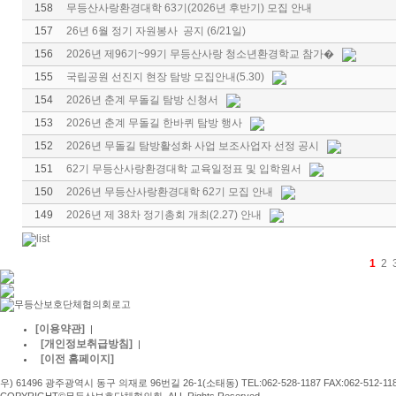
158
무등산사랑환경대학 63기(2026년 후반기) 모집 안내
157
26년 6월 정기 자원봉사 공지 (6/21일)
156
2026년 제96기~99기 무등산사랑 청소년환경학교 참가�
155
국립공원 선진지 현장 탐방 모집안내(5.30)
154
2026년 춘계 무돌길 탐방 신청서
153
2026년 춘계 무돌길 한바퀴 탐방 행사
152
2026년 무돌길 탐방활성화 사업 보조사업자 선정 공시
151
62기 무등산사랑환경대학 교육일정표 및 입학원서
150
2026년 무등산사랑환경대학 62기 모집 안내
149
2026년 제 38차 정기총회 개최(2.27) 안내
1
2
[이용약관]
|
[개인정보취급방침]
|
[이전 홈페이지]
우) 61496 광주광역시 동구 의재로 96번길 26-1(소태동) TEL:062-528-1187 FAX:062-512-11