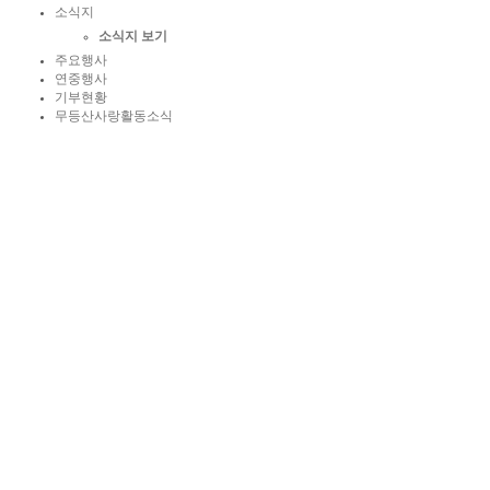
소식지
소식지 보기
주요행사
연중행사
기부현황
무등산사랑활동소식