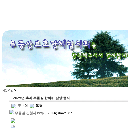
>
HOME
2025년 추계 무돌길 한바퀴 탐방 행사
:
무보협
: 520
무돌길 신청서.hwp
(170Kb) down: 87