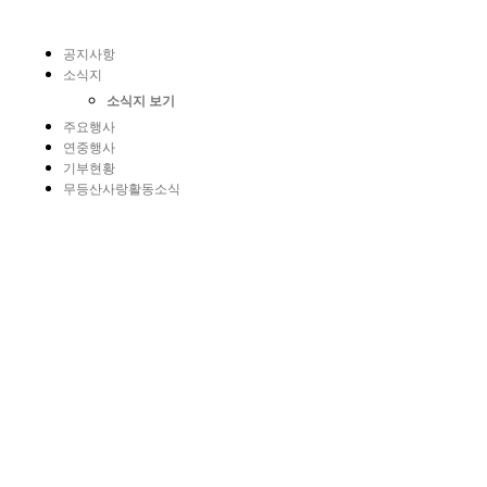
공지사항
소식지
소식지 보기
주요행사
연중행사
기부현황
무등산사랑활동소식