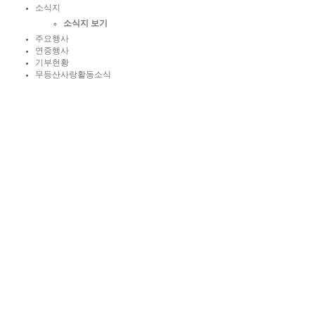
소식지
소식지 보기
주요행사
연중행사
기부현황
무등산사랑활동소식