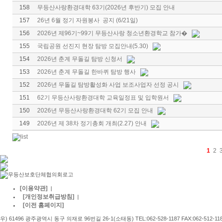
158
무등산사랑환경대학 63기(2026년 후반기) 모집 안내
157
26년 6월 정기 자원봉사 공지 (6/21일)
156
2026년 제96기~99기 무등산사랑 청소년환경학교 참가�
155
국립공원 선진지 현장 탐방 모집안내(5.30)
154
2026년 춘계 무돌길 탐방 신청서
153
2026년 춘계 무돌길 한바퀴 탐방 행사
152
2026년 무돌길 탐방활성화 사업 보조사업자 선정 공시
151
62기 무등산사랑환경대학 교육일정표 및 입학원서
150
2026년 무등산사랑환경대학 62기 모집 안내
149
2026년 제 38차 정기총회 개최(2.27) 안내
1
2
[이용약관]
|
[개인정보취급방침]
|
[이전 홈페이지]
우) 61496 광주광역시 동구 의재로 96번길 26-1(소태동) TEL:062-528-1187 FAX:062-512-11