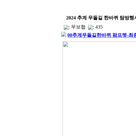
2024 추계 무돌길 한바퀴 탐방행
:
무보협
: 435
00추계무돌길한바퀴 팜프렛-최종