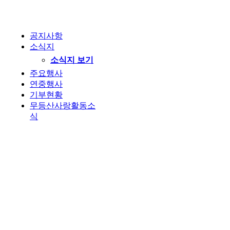
공지사항
소식지
소식지 보기
주요행사
연중행사
기부현황
무등산사랑활동소
식