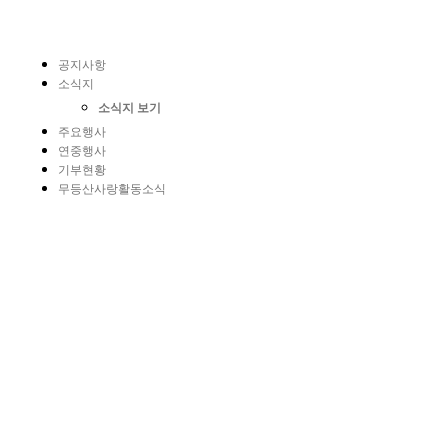
공지사항
소식지
소식지 보기
주요행사
연중행사
기부현황
무등산사랑활동소식