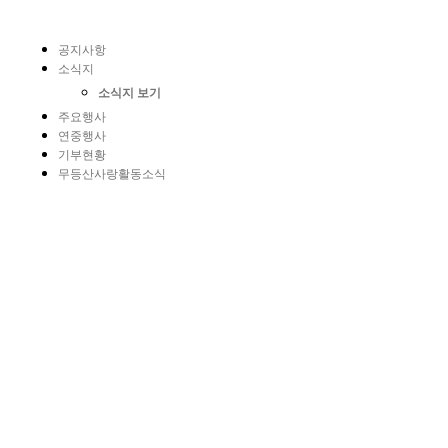
공지사항
소식지
소식지 보기
주요행사
연중행사
기부현황
무등산사랑활동소식