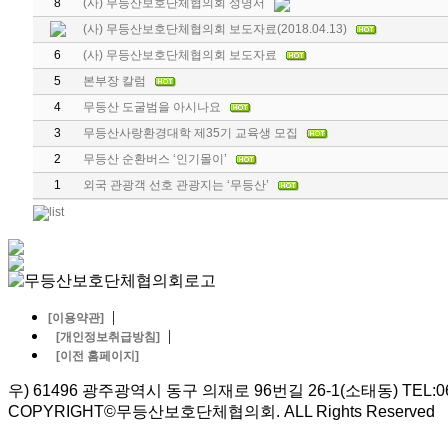
8
(사) 무등산보호단체협의회 성명서
(사) 무등산보호단체협의회 보도자료(2018.04.13)
6
(사) 무등산보호단체협의회 보도자료
5
본부장 칼럼
4
무등산 도굴범을 아시나요
3
무등산사랑환경대학 제35기 교육생 모집
2
무등산 순환버스 ‘인기몰이’
1
외국 관광객 선호 관광지는 ‘무등산’
|
[이용약관]
|
[개인정보취급방침]
[이전 홈페이지]
우) 61496 광주광역시 동구 의재로 96번길 26-1(소태동) TEL:062-5
COPYRIGHT©무등산보호단체협의회. ALL Rights Reserved