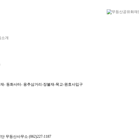
길소개
스
늦재- 동화사터- 용추삼거리-장불재-목교-원효사입구
무등산사무소 (062)227-1187