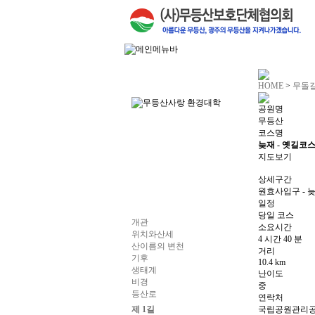
HOME
>
무돌
공원명
무등산
코스명
늦재 - 옛길코
지도보기
상세구간
원효사입구 - 
일정
당일 코스
개관
소요시간
위치와산세
4 시간 40 분
산이름의 변천
거리
기후
10.4 km
생태계
난이도
비경
중
등산로
연락처
제 1길
국립공원관리공단 